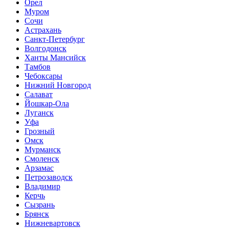
Орел
Муром
Сочи
Астрахань
Санкт-Петербург
Волгодонск
Ханты Мансийск
Тамбов
Чебоксары
Нижний Новгород
Салават
Йошкар-Ола
Луганск
Уфа
Грозный
Омск
Мурманск
Смоленск
Арзамас
Петрозаводск
Владимир
Керчь
Сызрань
Брянск
Нижневартовск