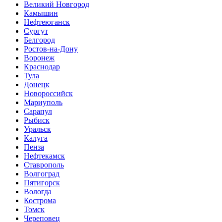
Великий Новгород
Камышин
Нефтеюганск
Сургут
Белгород
Ростов-на-Дону
Воронеж
Краснодар
Тула
Донецк
Новороссийск
Мариуполь
Сарапул
Рыбиск
Уральск
Калуга
Пенза
Нефтекамск
Ставрополь
Волгоград
Пятигорск
Вологда
Кострома
Томск
Череповец