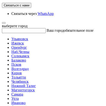
Связаться с нами
Связаться через
WhatsApp
выберите город
Ваш город
обязательное поле
Ульяновск
Ижевск
Оренбург
Наб.Челны
Соликамск
Балаково
Псков
Волгодрад
Киров
Тольятти
Челябинск
Нижний Талиг
Магнитогорск
Самара
Ухта
Иваново